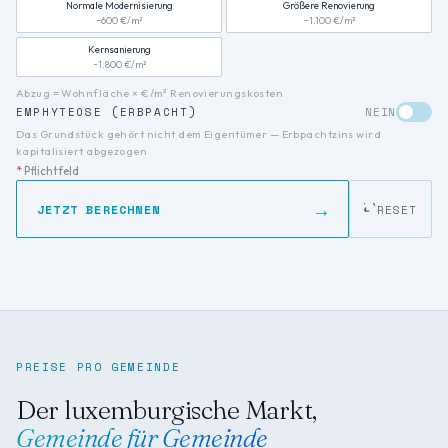
Verwandte Suchanfragen: prix immobilier Luxembourg, prix m2 L
Normale Modernisierung
Größere Renovierung
~600 €/m²
~1.100 €/m²
Kernsanierung
~1.800 €/m²
Abzug = Wohnfläche × €/m² Renovierungskosten
EMPHYTEOSE (ERBPACHT)
NEIN
Das Grundstück gehört nicht dem Eigentümer — Erbpachtzins wird
kapitalisiert abgezogen
*
Pflichtfeld
→
JETZT BERECHNEN
RESET
PREISE PRO GEMEINDE
Der luxemburgische Markt,
Gemeinde für Gemeinde