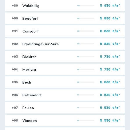
#89
5.930 €/m²
Waldbillig
#90
5.830 €/m²
Beaufort
#91
5.830 €/m²
Consdorf
#92
5.830 €/m²
Erpeldange-sur-Sûre
#93
5.730 €/m²
Diekirch
#94
5.730 €/m²
Mertzig
#95
5.630 €/m²
Bech
#96
5.530 €/m²
Bettendorf
#97
5.530 €/m²
Feulen
#98
5.530 €/m²
Vianden