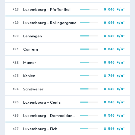
#18
9.040 €/m²
Luxembourg – Pfaffenthal
#19
9.040 €/m²
Luxembourg – Rollingergrund
#20
8.940 €/m²
Lenningen
#21
8.840 €/m²
Contern
#22
8.840 €/m²
Mamer
#23
8.740 €/m²
Kehlen
#24
8.640 €/m²
Sandweiler
#25
8.540 €/m²
Luxembourg – Cents
#26
8.540 €/m²
Luxembourg – Dommeldange
#27
8.540 €/m²
Luxembourg – Eich