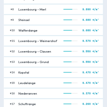
#8
9.890 €/m²
Luxembourg – Merl
#9
9.680 €/m²
Steinsel
#10
9.680 €/m²
Walferdange
#11
9.570 €/m²
Luxembourg – Weimershof
#12
9.550 €/m²
Luxembourg – Clausen
#13
9.550 €/m²
Luxembourg – Grund
#14
9.470 €/m²
Kopstal
#15
9.470 €/m²
Leudelange
#16
9.370 €/m²
Niederanven
#17
9.260 €/m²
Schuttrange