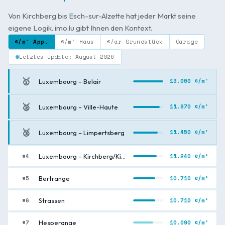
Von Kirchberg bis Esch-sur-Alzette hat jeder Markt seine
eigene Logik. imo.lu gibt Ihnen den Kontext.
€/m² App.
€/m² Haus
€/ar Grundstück
Garage
Letztes Update: August 2026
🥇
13.000 €/m²
Luxembourg – Belair
🥈
11.970 €/m²
Luxembourg – Ville-Haute
🥉
11.450 €/m²
Luxembourg – Limpertsberg
#4
11.240 €/m²
Luxembourg – Kirchberg/Kiem
#5
10.710 €/m²
Bertrange
#6
10.710 €/m²
Strassen
#7
10.090 €/m²
Hesperange