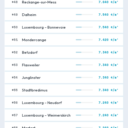
#48
7.640 €/m²
Reckange-sur-Mess
#49
7.540 €/m²
Dalheim
#50
7.540 €/m²
Luxembourg – Bonnevoie
#51
7.420 €/m²
Mondercange
#52
7.340 €/m²
Betzdorf
#53
7.340 €/m²
Flaxweiler
#54
7.340 €/m²
Junglinster
#55
7.340 €/m²
Stadtbredimus
#56
7.240 €/m²
Luxembourg – Neudorf
#57
7.240 €/m²
Luxembourg – Weimerskirch
#58
7.240 €/m²
Mertert