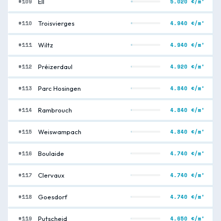
#109
5.020 €/m²
Ell
#110
4.940 €/m²
Troisvierges
#111
4.940 €/m²
Wiltz
#112
4.920 €/m²
Préizerdaul
#113
4.840 €/m²
Parc Hosingen
#114
4.840 €/m²
Rambrouch
#115
4.840 €/m²
Weiswampach
#116
4.740 €/m²
Boulaide
#117
4.740 €/m²
Clervaux
#118
4.740 €/m²
Goesdorf
#119
4.650 €/m²
Putscheid