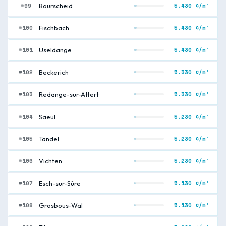
#99
5.430 €/m²
Bourscheid
#100
5.430 €/m²
Fischbach
#101
5.430 €/m²
Useldange
#102
5.330 €/m²
Beckerich
#103
5.330 €/m²
Redange-sur-Attert
#104
5.230 €/m²
Saeul
#105
5.230 €/m²
Tandel
#106
5.230 €/m²
Vichten
#107
5.130 €/m²
Esch-sur-Sûre
#108
5.130 €/m²
Grosbous-Wal