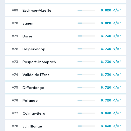
#69
6.820 €/m²
Esch-sur-Alzette
#70
6.820 €/m²
Sanem
#71
6.730 €/m²
Biwer
#72
6.730 €/m²
Helperknapp
#73
6.730 €/m²
Rosport-Mompach
#74
6.730 €/m²
Vallée de l'Ernz
#75
6.720 €/m²
Differdange
#76
6.720 €/m²
Pétange
#77
6.630 €/m²
Colmar-Berg
#78
6.630 €/m²
Schifflange