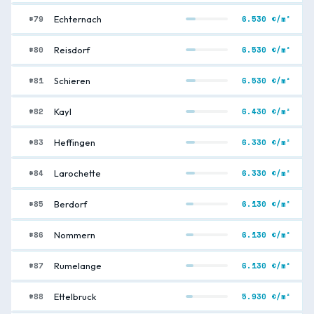
#79
6.530 €/m²
Echternach
#80
6.530 €/m²
Reisdorf
#81
6.530 €/m²
Schieren
#82
6.430 €/m²
Kayl
#83
6.330 €/m²
Heffingen
#84
6.330 €/m²
Larochette
#85
6.130 €/m²
Berdorf
#86
6.130 €/m²
Nommern
#87
6.130 €/m²
Rumelange
#88
5.930 €/m²
Ettelbruck