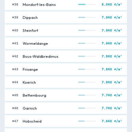
#38
8.040 €/m²
Mondorf-les-Bains
#39
7.940 €/m²
Dippach
#40
7.940 €/m²
Steinfort
#41
7.940 €/m²
Wormeldange
#42
7.840 €/m²
Bous-Waldbredimus
#43
7.840 €/m²
Frisange
#44
7.840 €/m²
Koerich
#45
7.740 €/m²
Bettembourg
#46
7.740 €/m²
Garnich
#47
7.640 €/m²
Hobscheid