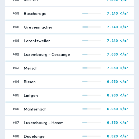
#59
7.140 €/m²
Bascharage
#60
7.140 €/m²
Grevenmacher
#61
7.140 €/m²
Lorentzweiler
#62
7.030 €/m²
Luxembourg – Cessange
#63
7.030 €/m²
Mersch
#64
6.930 €/m²
Bissen
#65
6.930 €/m²
Lintgen
#66
6.930 €/m²
Manternach
#67
6.830 €/m²
Luxembourg – Hamm
#68
6.820 €/m²
Dudelange