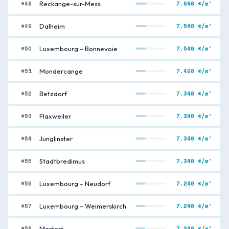
#48
7.640 €/m²
Reckange-sur-Mess
#49
7.540 €/m²
Dalheim
#50
7.540 €/m²
Luxembourg – Bonnevoie
#51
7.420 €/m²
Mondercange
#52
7.340 €/m²
Betzdorf
#53
7.340 €/m²
Flaxweiler
#54
7.340 €/m²
Junglinster
#55
7.340 €/m²
Stadtbredimus
#56
7.240 €/m²
Luxembourg – Neudorf
#57
7.240 €/m²
Luxembourg – Weimerskirch
#58
7.240 €/m²
Mertert