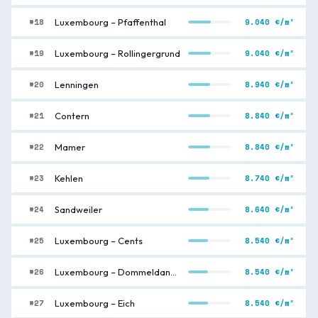
#18
9.040 €/m²
Luxembourg – Pfaffenthal
#19
9.040 €/m²
Luxembourg – Rollingergrund
#20
8.940 €/m²
Lenningen
#21
8.840 €/m²
Contern
#22
8.840 €/m²
Mamer
#23
8.740 €/m²
Kehlen
#24
8.640 €/m²
Sandweiler
#25
8.540 €/m²
Luxembourg – Cents
#26
8.540 €/m²
Luxembourg – Dommeldange
#27
8.540 €/m²
Luxembourg – Eich