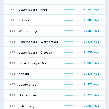
#8
9.890 €/m²
Luxembourg – Merl
#9
9.680 €/m²
Steinsel
#10
9.680 €/m²
Walferdange
#11
9.570 €/m²
Luxembourg – Weimershof
#12
9.550 €/m²
Luxembourg – Clausen
#13
9.550 €/m²
Luxembourg – Grund
#14
9.470 €/m²
Kopstal
#15
9.470 €/m²
Leudelange
#16
9.370 €/m²
Niederanven
#17
9.260 €/m²
Schuttrange