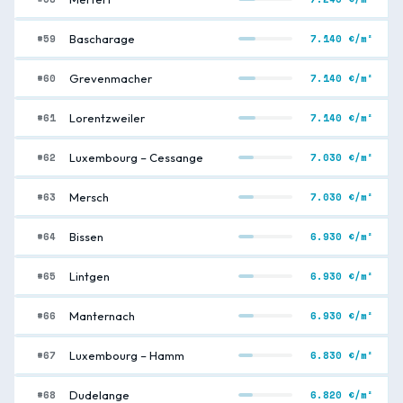
#59
7.140 €/m²
Bascharage
#60
7.140 €/m²
Grevenmacher
#61
7.140 €/m²
Lorentzweiler
#62
7.030 €/m²
Luxembourg – Cessange
#63
7.030 €/m²
Mersch
#64
6.930 €/m²
Bissen
#65
6.930 €/m²
Lintgen
#66
6.930 €/m²
Manternach
#67
6.830 €/m²
Luxembourg – Hamm
#68
6.820 €/m²
Dudelange