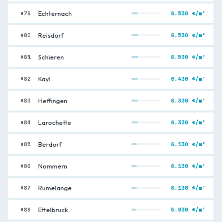
#79
6.530 €/m²
Echternach
#80
6.530 €/m²
Reisdorf
#81
6.530 €/m²
Schieren
#82
6.430 €/m²
Kayl
#83
6.330 €/m²
Heffingen
#84
6.330 €/m²
Larochette
#85
6.130 €/m²
Berdorf
#86
6.130 €/m²
Nommern
#87
6.130 €/m²
Rumelange
#88
5.930 €/m²
Ettelbruck