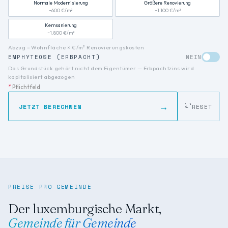
Verwandte Suchanfragen: prix immobilier Luxembourg, prix m2 L
Normale Modernisierung
Größere Renovierung
~600 €/m²
~1.100 €/m²
Kernsanierung
~1.800 €/m²
Abzug = Wohnfläche × €/m² Renovierungskosten
EMPHYTEOSE (ERBPACHT)
NEIN
Das Grundstück gehört nicht dem Eigentümer — Erbpachtzins wird
kapitalisiert abgezogen
*
Pflichtfeld
→
JETZT BERECHNEN
RESET
PREISE PRO GEMEINDE
Der luxemburgische Markt,
Gemeinde für Gemeinde