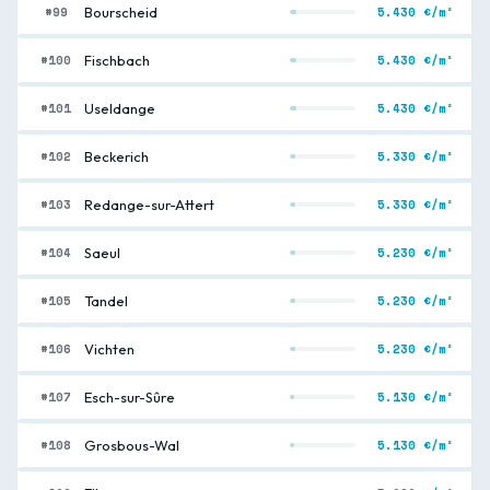
#99
5.430 €/m²
Bourscheid
#100
5.430 €/m²
Fischbach
#101
5.430 €/m²
Useldange
#102
5.330 €/m²
Beckerich
#103
5.330 €/m²
Redange-sur-Attert
#104
5.230 €/m²
Saeul
#105
5.230 €/m²
Tandel
#106
5.230 €/m²
Vichten
#107
5.130 €/m²
Esch-sur-Sûre
#108
5.130 €/m²
Grosbous-Wal