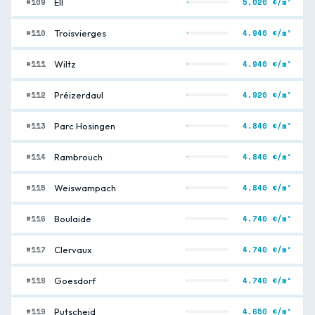
#109
5.020 €/m²
Ell
#110
4.940 €/m²
Troisvierges
#111
4.940 €/m²
Wiltz
#112
4.920 €/m²
Préizerdaul
#113
4.840 €/m²
Parc Hosingen
#114
4.840 €/m²
Rambrouch
#115
4.840 €/m²
Weiswampach
#116
4.740 €/m²
Boulaide
#117
4.740 €/m²
Clervaux
#118
4.740 €/m²
Goesdorf
#119
4.650 €/m²
Putscheid