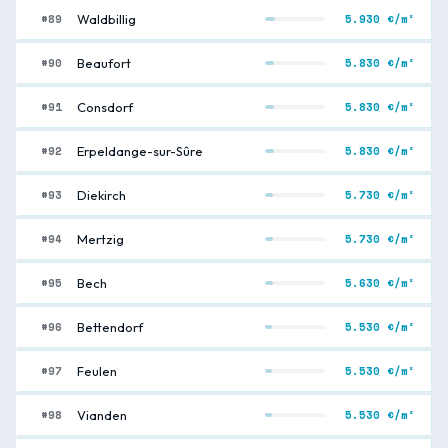
#89
5.930 €/m²
Waldbillig
#90
5.830 €/m²
Beaufort
#91
5.830 €/m²
Consdorf
#92
5.830 €/m²
Erpeldange-sur-Sûre
#93
5.730 €/m²
Diekirch
#94
5.730 €/m²
Mertzig
#95
5.630 €/m²
Bech
#96
5.530 €/m²
Bettendorf
#97
5.530 €/m²
Feulen
#98
5.530 €/m²
Vianden