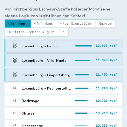
Von Kirchberg bis Esch-sur-Alzette hat jeder Markt seine
eigene Logik. imo.lu gibt Ihnen den Kontext.
€/m² App.
€/m² Haus
€/ar Grundstück
Garage
Letztes Update: August 2026
🥇
13.000 €/m²
Luxembourg – Belair
🥈
11.970 €/m²
Luxembourg – Ville-Haute
🥉
11.450 €/m²
Luxembourg – Limpertsberg
#4
11.240 €/m²
Luxembourg – Kirchberg/Kiem
#5
10.710 €/m²
Bertrange
#6
10.710 €/m²
Strassen
#7
10.090 €/m²
Hesperange