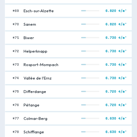
#69
6.820 €/m²
Esch-sur-Alzette
#70
6.820 €/m²
Sanem
#71
6.730 €/m²
Biwer
#72
6.730 €/m²
Helperknapp
#73
6.730 €/m²
Rosport-Mompach
#74
6.730 €/m²
Vallée de l'Ernz
#75
6.720 €/m²
Differdange
#76
6.720 €/m²
Pétange
#77
6.630 €/m²
Colmar-Berg
#78
6.630 €/m²
Schifflange