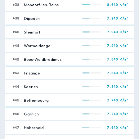
#38
8.040 €/m²
Mondorf-les-Bains
#39
7.940 €/m²
Dippach
#40
7.940 €/m²
Steinfort
#41
7.940 €/m²
Wormeldange
#42
7.840 €/m²
Bous-Waldbredimus
#43
7.840 €/m²
Frisange
#44
7.840 €/m²
Koerich
#45
7.740 €/m²
Bettembourg
#46
7.740 €/m²
Garnich
#47
7.640 €/m²
Hobscheid