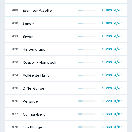
#69
6.820 €/m²
Esch-sur-Alzette
#70
6.820 €/m²
Sanem
#71
6.730 €/m²
Biwer
#72
6.730 €/m²
Helperknapp
#73
6.730 €/m²
Rosport-Mompach
#74
6.730 €/m²
Vallée de l'Ernz
#75
6.720 €/m²
Differdange
#76
6.720 €/m²
Pétange
#77
6.630 €/m²
Colmar-Berg
#78
6.630 €/m²
Schifflange