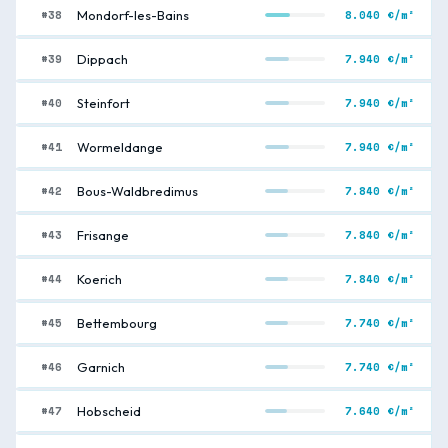
#38
8.040 €/m²
Mondorf-les-Bains
#39
7.940 €/m²
Dippach
#40
7.940 €/m²
Steinfort
#41
7.940 €/m²
Wormeldange
#42
7.840 €/m²
Bous-Waldbredimus
#43
7.840 €/m²
Frisange
#44
7.840 €/m²
Koerich
#45
7.740 €/m²
Bettembourg
#46
7.740 €/m²
Garnich
#47
7.640 €/m²
Hobscheid