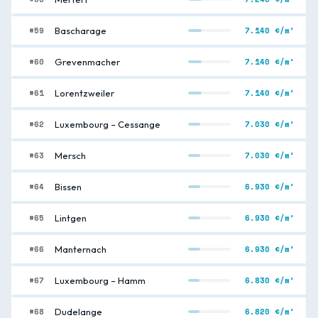
#59
7.140 €/m²
Bascharage
#60
7.140 €/m²
Grevenmacher
#61
7.140 €/m²
Lorentzweiler
#62
7.030 €/m²
Luxembourg – Cessange
#63
7.030 €/m²
Mersch
#64
6.930 €/m²
Bissen
#65
6.930 €/m²
Lintgen
#66
6.930 €/m²
Manternach
#67
6.830 €/m²
Luxembourg – Hamm
#68
6.820 €/m²
Dudelange