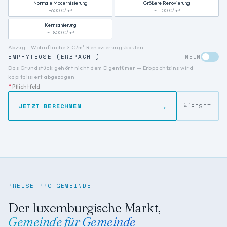
Verwandte Suchanfragen: prix immobilier Luxembourg, prix m2 L
Normale Modernisierung
Größere Renovierung
~600 €/m²
~1.100 €/m²
Kernsanierung
~1.800 €/m²
Abzug = Wohnfläche × €/m² Renovierungskosten
EMPHYTEOSE (ERBPACHT)
NEIN
Das Grundstück gehört nicht dem Eigentümer — Erbpachtzins wird
kapitalisiert abgezogen
*
Pflichtfeld
→
JETZT BERECHNEN
RESET
PREISE PRO GEMEINDE
Der luxemburgische Markt,
Gemeinde für Gemeinde