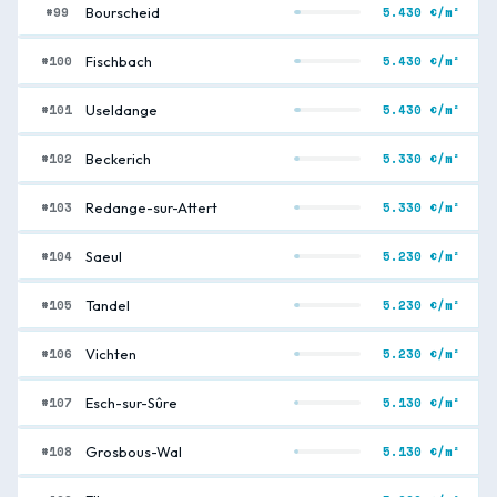
#99
5.430 €/m²
Bourscheid
#100
5.430 €/m²
Fischbach
#101
5.430 €/m²
Useldange
#102
5.330 €/m²
Beckerich
#103
5.330 €/m²
Redange-sur-Attert
#104
5.230 €/m²
Saeul
#105
5.230 €/m²
Tandel
#106
5.230 €/m²
Vichten
#107
5.130 €/m²
Esch-sur-Sûre
#108
5.130 €/m²
Grosbous-Wal