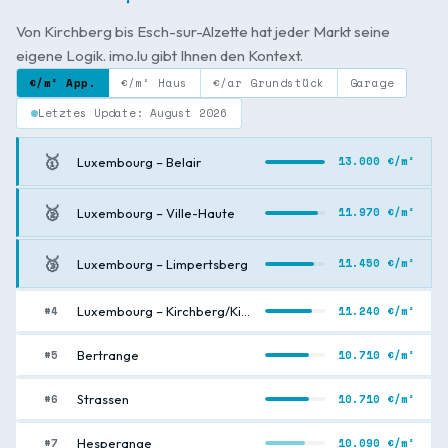
Von Kirchberg bis Esch-sur-Alzette hat jeder Markt seine
eigene Logik. imo.lu gibt Ihnen den Kontext.
€/m² App.
€/m² Haus
€/ar Grundstück
Garage
Letztes Update: August 2026
🥇
13.000 €/m²
Luxembourg – Belair
🥈
11.970 €/m²
Luxembourg – Ville-Haute
🥉
11.450 €/m²
Luxembourg – Limpertsberg
#4
11.240 €/m²
Luxembourg – Kirchberg/Kiem
#5
10.710 €/m²
Bertrange
#6
10.710 €/m²
Strassen
#7
10.090 €/m²
Hesperange