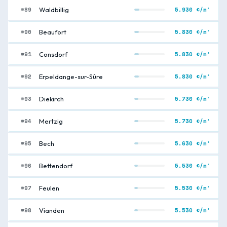
#89
5.930 €/m²
Waldbillig
#90
5.830 €/m²
Beaufort
#91
5.830 €/m²
Consdorf
#92
5.830 €/m²
Erpeldange-sur-Sûre
#93
5.730 €/m²
Diekirch
#94
5.730 €/m²
Mertzig
#95
5.630 €/m²
Bech
#96
5.530 €/m²
Bettendorf
#97
5.530 €/m²
Feulen
#98
5.530 €/m²
Vianden