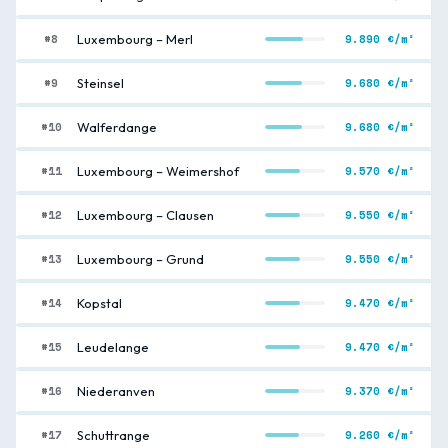
#8
9.890 €/m²
Luxembourg – Merl
#9
9.680 €/m²
Steinsel
#10
9.680 €/m²
Walferdange
#11
9.570 €/m²
Luxembourg – Weimershof
#12
9.550 €/m²
Luxembourg – Clausen
#13
9.550 €/m²
Luxembourg – Grund
#14
9.470 €/m²
Kopstal
#15
9.470 €/m²
Leudelange
#16
9.370 €/m²
Niederanven
#17
9.260 €/m²
Schuttrange