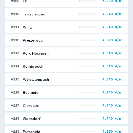
#109
5.020 €/m²
Ell
#110
4.940 €/m²
Troisvierges
#111
4.940 €/m²
Wiltz
#112
4.920 €/m²
Préizerdaul
#113
4.840 €/m²
Parc Hosingen
#114
4.840 €/m²
Rambrouch
#115
4.840 €/m²
Weiswampach
#116
4.740 €/m²
Boulaide
#117
4.740 €/m²
Clervaux
#118
4.740 €/m²
Goesdorf
#119
4.650 €/m²
Putscheid