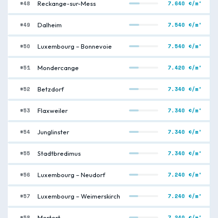
#48
7.640 €/m²
Reckange-sur-Mess
#49
7.540 €/m²
Dalheim
#50
7.540 €/m²
Luxembourg – Bonnevoie
#51
7.420 €/m²
Mondercange
#52
7.340 €/m²
Betzdorf
#53
7.340 €/m²
Flaxweiler
#54
7.340 €/m²
Junglinster
#55
7.340 €/m²
Stadtbredimus
#56
7.240 €/m²
Luxembourg – Neudorf
#57
7.240 €/m²
Luxembourg – Weimerskirch
#58
7.240 €/m²
Mertert