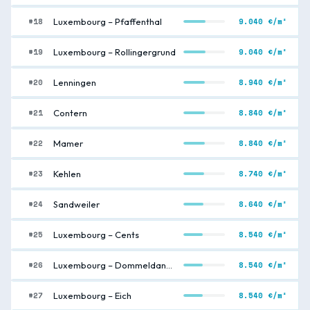
#18
9.040 €/m²
Luxembourg – Pfaffenthal
#19
9.040 €/m²
Luxembourg – Rollingergrund
#20
8.940 €/m²
Lenningen
#21
8.840 €/m²
Contern
#22
8.840 €/m²
Mamer
#23
8.740 €/m²
Kehlen
#24
8.640 €/m²
Sandweiler
#25
8.540 €/m²
Luxembourg – Cents
#26
8.540 €/m²
Luxembourg – Dommeldange
#27
8.540 €/m²
Luxembourg – Eich