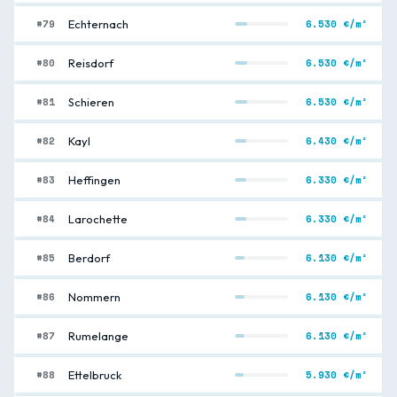
#79
6.530 €/m²
Echternach
#80
6.530 €/m²
Reisdorf
#81
6.530 €/m²
Schieren
#82
6.430 €/m²
Kayl
#83
6.330 €/m²
Heffingen
#84
6.330 €/m²
Larochette
#85
6.130 €/m²
Berdorf
#86
6.130 €/m²
Nommern
#87
6.130 €/m²
Rumelange
#88
5.930 €/m²
Ettelbruck